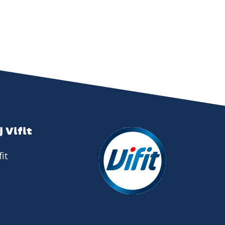
 Vifit
it