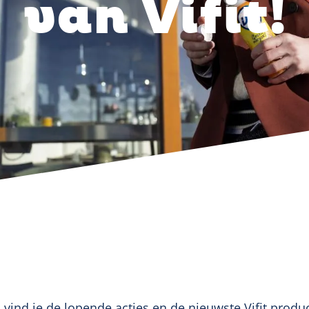
van Vifit!
vind je de lopende acties en de nieuwste Vifit prod