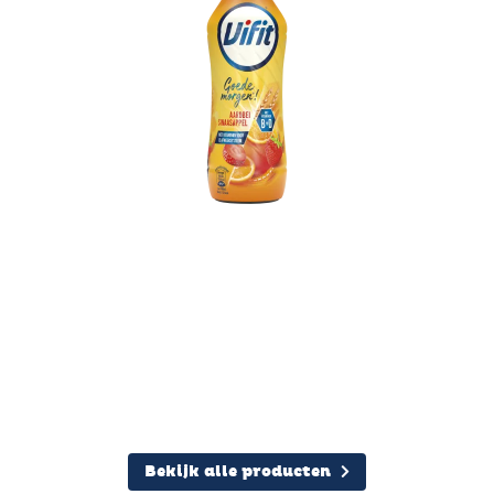
Vifit Goedemorgen! Aardbei-
Sinaasappel PET 400 ml
Bekijk alle producten