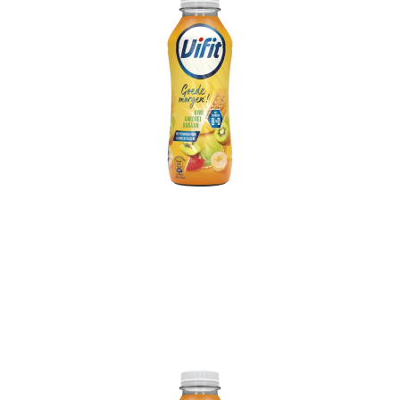
Vifit Goedemorgen! Aardbei-Kiwi-
Banaan PET 400 ml
Sluiten