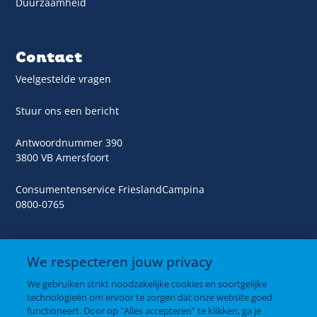
Duurzaamheid
Contact
Veelgestelde vragen
Stuur ons een bericht
Antwoordnummer 390
3800 VB Amersfoort
Consumentenservice FrieslandCampina
0800-0765
We respecteren jouw privacy
We gebruiken strikt noodzakelijke cookies en soortgelijke
Producten
technologieën om ervoor te zorgen dat onze website goed
functioneert. Door op "Alles accepteren" te klikken, ga je