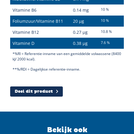
10 %
Vitamine B6
0.14 mg
10 %
Foliumzuur/Vitamine B11
20 µg
10.8 %
Vitamine B12
0.27 µg
7.6 %
Vitamine D
0.38 µg
Sluiten
*%RI = Referentie-inname van een gemiddelde volwassene (8400
kJ/ 2000 kcal).
**%/RDI = Dagelijkse referentie-inname.
Deel dit product
Twitter
Facebook
Pinterest
Bekijk ook