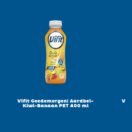
E-mailadres
Kopieer URL
Vifit Goedemorgen! Aardbei-
Vif
Kiwi-Banaan PET 400 ml
S