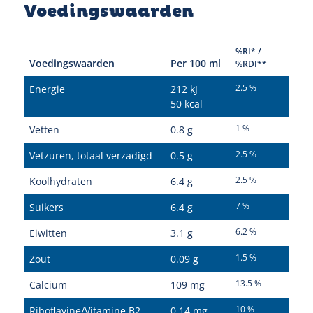
Voedingswaarden
%RI* /
Voedingswaarden
Per 100 ml
%RDI**
2.5 %
Energie
212 kJ
50 kcal
1 %
Vetten
0.8 g
2.5 %
Vetzuren, totaal verzadigd
0.5 g
2.5 %
Koolhydraten
6.4 g
7 %
Suikers
6.4 g
6.2 %
Eiwitten
3.1 g
1.5 %
Zout
0.09 g
13.5 %
Calcium
109 mg
10 %
Riboflavine/Vitamine B2
0.14 mg