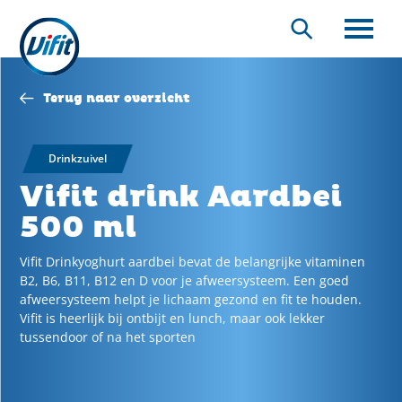
Overslaan
en
Zoeken
naar
de
inhoud
Terug naar overzicht
gaan
Drinkzuivel
Vifit drink Aardbei
500 ml
Vifit Drinkyoghurt aardbei bevat de belangrijke vitaminen
B2, B6, B11, B12 en D voor je afweersysteem. Een goed
afweersysteem helpt je lichaam gezond en fit te houden.
Vifit is heerlijk bij ontbijt en lunch, maar ook lekker
tussendoor of na het sporten