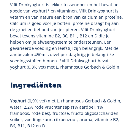
Vifit Drinkyoghurt is lekker tussendoor en het bevat het
goede van yoghurt* en vitaminen. Vifit Drinkyoghurt is
vetarm en van nature een bron van calcium en proteïne.
Calcium is goed voor je botten, proteïne draagt bij aan
de groei en behoud van je spieren. Vifit Drinkyoghurt
bevat tevens vitamine B2, B6, B11, B12 en D die je
helpen om je afweersysteem te ondersteunen. Een
gevarieerde voeding en leefstijl zijn belangrijk. Met de
aanbevolen 450ml zuivel per dag krijg je belangrijke
voedingsstoffen binnen. *Vifit Drinkyoghurt bevat
yoghurt (0,8% vet) met L. rhamnosus Gorbach & Goldin.
Ingrediënten
Yoghurt
(0,9% vet) met L. rhamnosus Gorbach & Goldin,
water, 2,2% rode vruchtensap (1% aardbei, 1%
framboos, rode bes), fructose, fructo-oligosacchariden,
suiker, voedingszuur: citroenzuur, aroma, vitamine B2,
B6, B11, B12 en D