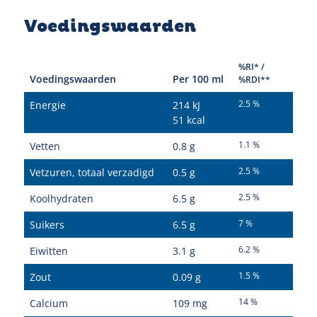
Voedingswaarden
%RI* /
Voedingswaarden
Per 100 ml
%RDI**
2.5 %
Energie
214 kJ
51 kcal
1.1 %
Vetten
0.8 g
2.5 %
Vetzuren, totaal verzadigd
0.5 g
2.5 %
Koolhydraten
6.5 g
7 %
Suikers
6.5 g
6.2 %
Eiwitten
3.1 g
1.5 %
Zout
0.09 g
14 %
Calcium
109 mg