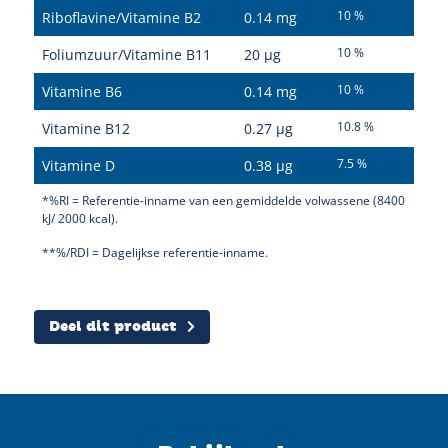
10 %
Riboflavine/Vitamine B2
0.14 mg
10 %
Foliumzuur/Vitamine B11
20 µg
10 %
Vitamine B6
0.14 mg
10.8 %
Vitamine B12
0.27 µg
Sluiten
7.5 %
Vitamine D
0.38 µg
*%RI = Referentie-inname van een gemiddelde volwassene (8400
kJ/ 2000 kcal).
**%/RDI = Dagelijkse referentie-inname.
Deel dit product
Twitter
Facebook
Pinterest