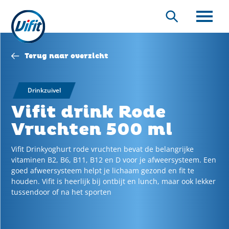
Overslaan
en
Zoeken
naar
de
inhoud
Terug naar overzicht
gaan
Drinkzuivel
Vifit drink Rode
Vruchten 500 ml
Vifit Drinkyoghurt rode vruchten bevat de belangrijke
vitaminen B2, B6, B11, B12 en D voor je afweersysteem. Een
goed afweersysteem helpt je lichaam gezond en fit te
houden. Vifit is heerlijk bij ontbijt en lunch, maar ook lekker
tussendoor of na het sporten