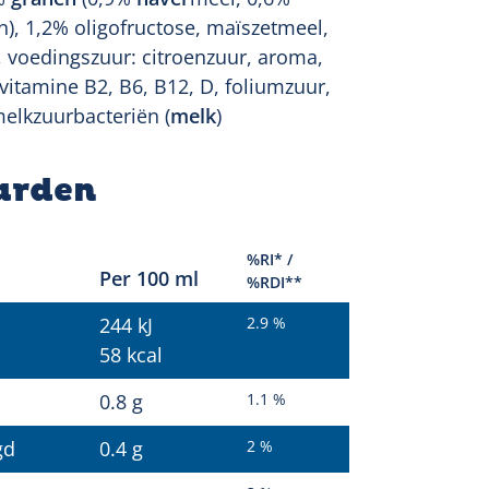
), 1,2% oligofructose, maïszetmeel,
, voedingszuur: citroenzuur, aroma,
 vitamine B2, B6, B12, D, foliumzuur,
melkzuurbacteriën (
melk
)
arden
%RI* /
Per 100 ml
%RDI**
244 kJ
2.9 %
58 kcal
0.8 g
1.1 %
gd
0.4 g
2 %