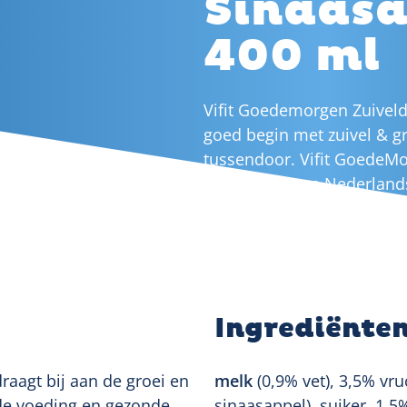
Sinaasa
400 ml
Vifit Goedemorgen Zuiveld
goed begin met zuivel & gr
tussendoor. Vifit GoedeMo
met fruit, verse Nederlan
een heerlijke start van de 
Ingrediënte
draagt bij aan de groei en
melk
(0,9% vet), 3,5% vr
rde voeding en gezonde
sinaasappel), suiker, 1,