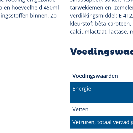
evolen hoeveelheid 450ml
tarwe
kiemen en -zemelen
edingsstoffen binnen. Zo
verdikkingsmiddel: E 412
kleurstof: bèta-caroteen,
calciumlactaat, lactase, 
Voedingswa
Voedingswaarden
Energie
Vetten
Vetzuren, totaal verzadi