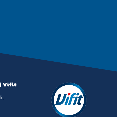
 Vifit
it