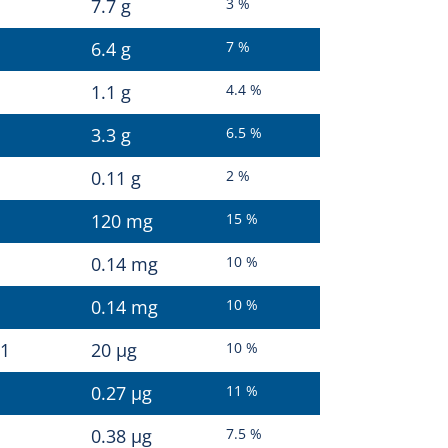
7.7 g
3 %
6.4 g
7 %
1.1 g
4.4 %
3.3 g
6.5 %
0.11 g
2 %
120 mg
15 %
0.14 mg
10 %
0.14 mg
10 %
11
20 µg
10 %
0.27 µg
11 %
0.38 µg
7.5 %