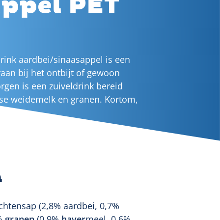
ppel PET
rink aardbei/sinaasappel is een
aan bij het ontbijt of gewoon
rgen is een zuiveldrink bereid
dse weidemelk en granen. Kortom,
dag!
n
uchtensap (2,8% aardbei, 0,7%
5%
granen
(0,9%
haver
meel, 0,6%