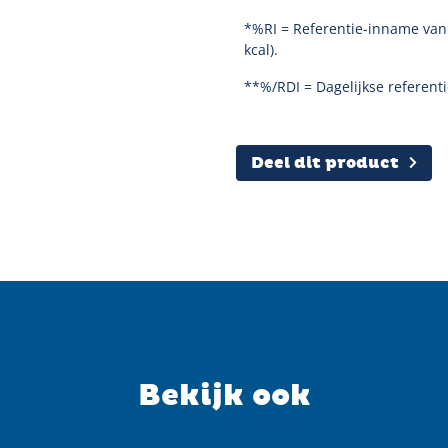
*%RI = Referentie-inname van
kcal).
Sluiten
**%/RDI = Dagelijkse referent
Deel dit product
Twitter
Facebook
Pinterest
E-mailadres
Kopieer URL
Bekijk ook